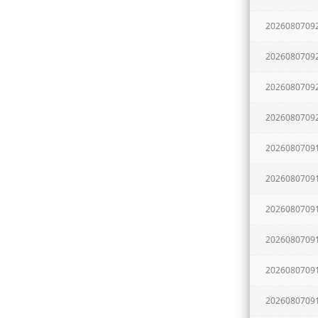
2026080709
2026080709
2026080709
2026080709
2026080709
2026080709
2026080709
2026080709
2026080709
2026080709