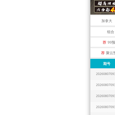
加拿大
组合
荐
99
荐
聚云
期号
2026080709
2026080709
2026080709
2026080709