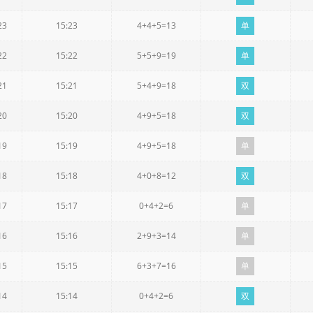
23
15:23
4+4+5=13
单
22
15:22
5+5+9=19
单
21
15:21
5+4+9=18
双
20
15:20
4+9+5=18
双
19
15:19
4+9+5=18
单
18
15:18
4+0+8=12
双
17
15:17
0+4+2=6
单
16
15:16
2+9+3=14
单
15
15:15
6+3+7=16
单
14
15:14
0+4+2=6
双