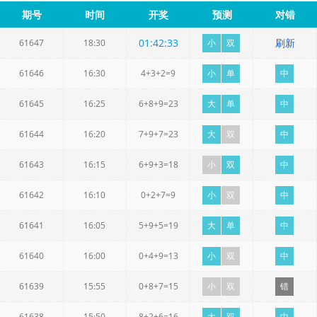
期号
时间
开奖
预测
对错
01
:
42
:
33
刷新
61647
18:30
小
双
61646
16:30
4+3+2=9
小
单
中
61645
16:25
6+8+9=23
大
单
中
61644
16:20
7+9+7=23
大
双
中
61643
16:15
6+9+3=18
小
双
中
61642
16:10
0+2+7=9
小
双
中
61641
16:05
5+9+5=19
大
单
中
61640
16:00
0+4+9=13
小
双
中
61639
15:55
0+8+7=15
小
双
错
61638
15:50
8+2+6=16
大
双
中