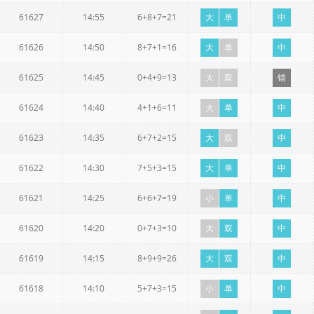
61627
14:55
6+8+7=21
大
单
中
61626
14:50
8+7+1=16
大
单
中
61625
14:45
0+4+9=13
大
双
错
61624
14:40
4+1+6=11
大
单
中
61623
14:35
6+7+2=15
大
双
中
61622
14:30
7+5+3=15
大
单
中
61621
14:25
6+6+7=19
小
单
中
61620
14:20
0+7+3=10
大
双
中
61619
14:15
8+9+9=26
大
双
中
61618
14:10
5+7+3=15
小
单
中