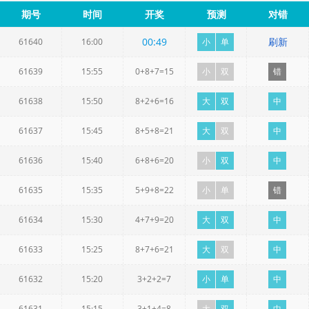
期号
时间
开奖
预测
对错
00
:
49
刷新
61640
16:00
小
单
61639
15:55
0+8+7=15
小
双
错
61638
15:50
8+2+6=16
大
双
中
61637
15:45
8+5+8=21
大
双
中
61636
15:40
6+8+6=20
小
双
中
61635
15:35
5+9+8=22
小
单
错
61634
15:30
4+7+9=20
大
双
中
61633
15:25
8+7+6=21
大
双
中
61632
15:20
3+2+2=7
小
单
中
61631
15:15
3+1+4=8
大
双
中