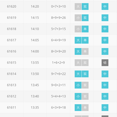
61620
14:20
0+7+3=10
大
双
中
61619
14:15
8+9+9=26
小
双
中
61618
14:10
5+7+3=15
小
单
中
61617
14:05
6+4+9=19
大
单
中
61616
14:00
8+3+9=20
大
单
中
61615
13:55
1+6+2=9
大
双
错
61614
13:50
9+7+6=22
大
双
中
61613
13:45
9+0+2=11
小
双
中
61612
13:40
5+4+4=13
小
双
中
61611
13:35
6+3+9=18
大
单
中