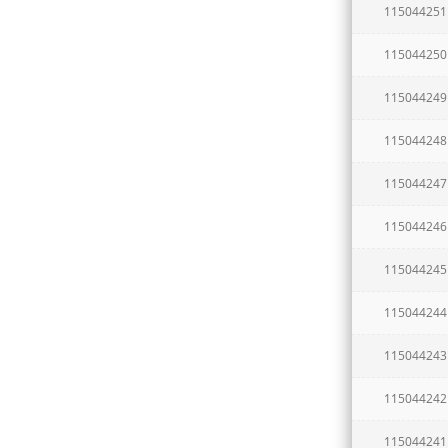
115044251
115044250
115044249
115044248
115044247
115044246
115044245
115044244
115044243
115044242
115044241