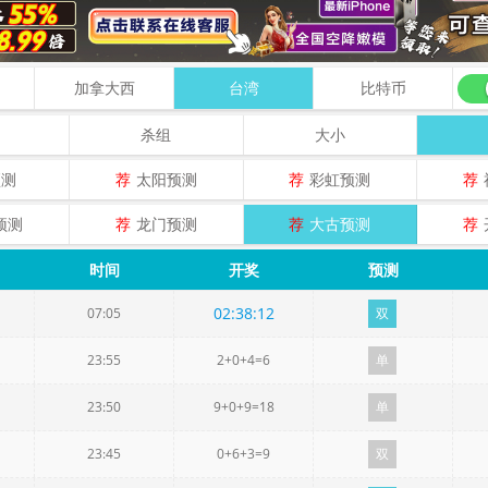
加拿大西
台湾
比特币
杀组
大小
预测
荐
太阳预测
荐
彩虹预测
荐
预测
荐
龙门预测
荐
大古预测
荐
时间
开奖
预测
02
:
38
:
12
07:05
双
23:55
2+0+4=6
单
23:50
9+0+9=18
单
23:45
0+6+3=9
双