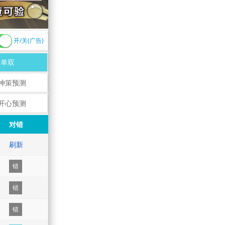
开/关(广告)
单双
神策预测
开心预测
对错
刷新
错
错
错