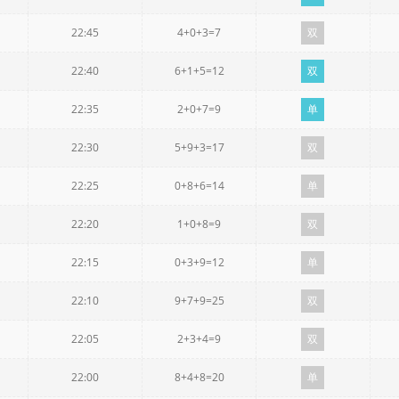
22:45
4+0+3=7
双
22:40
6+1+5=12
双
22:35
2+0+7=9
单
22:30
5+9+3=17
双
22:25
0+8+6=14
单
22:20
1+0+8=9
双
22:15
0+3+9=12
单
22:10
9+7+9=25
双
22:05
2+3+4=9
双
22:00
8+4+8=20
单